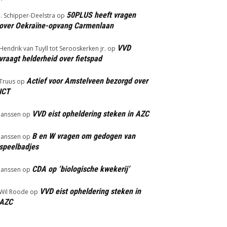
50PLUS heeft vragen
J. Schipper-Deelstra
op
over Oekraïne-opvang Carmenlaan
VVD
Hendrik van Tuyll tot Serooskerken jr.
op
vraagt helderheid over fietspad
Actief voor Amstelveen bezorgd over
Truus
op
ICT
VVD eist opheldering steken in AZC
Janssen
op
B en W vragen om gedogen van
Janssen
op
speelbadjes
CDA op ‘biologische kwekerij’
Janssen
op
VVD eist opheldering steken in
Wil Roode
op
AZC