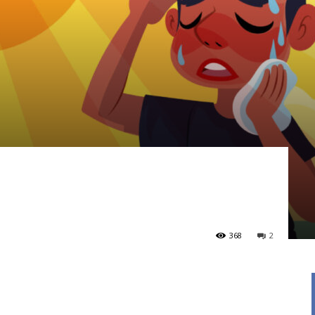
368
2