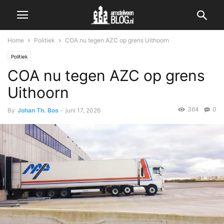
Home
Politiek
COA nu tegen AZC op grens Uithoorn
Politiek
COA nu tegen AZC op grens
Uithoorn
364
0
By
Johan Th. Bos
-
juni 17, 2026