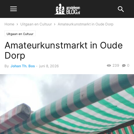
Home
Uitgaan en Cultuur
Amateurkunstmarkt in Oude Dorp
Uitgaan en Cultuur
Amateurkunstmarkt in Oude
Dorp
239
0
By
Johan Th. Bos
-
juni 8, 2026