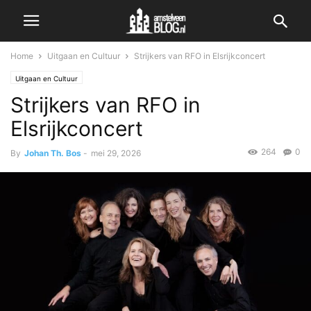
Home
Uitgaan en Cultuur
Strijkers van RFO in Elsrijkconcert
Uitgaan en Cultuur
Strijkers van RFO in
Elsrijkconcert
264
0
By
Johan Th. Bos
-
mei 29, 2026