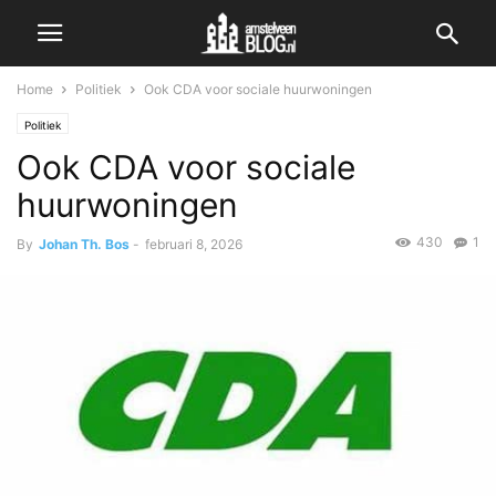
Home
Politiek
Ook CDA voor sociale huurwoningen
Politiek
Ook CDA voor sociale
huurwoningen
430
1
By
Johan Th. Bos
-
februari 8, 2026