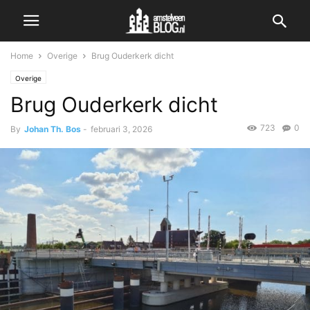
Home
Overige
Brug Ouderkerk dicht
Overige
Brug Ouderkerk dicht
723
0
By
Johan Th. Bos
-
februari 3, 2026