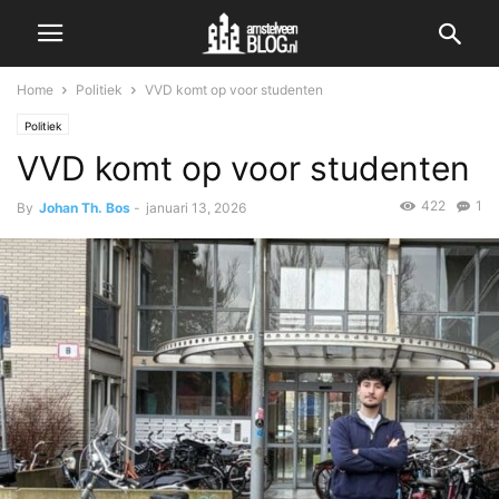
Home
Politiek
VVD komt op voor studenten
Politiek
VVD komt op voor studenten
422
1
By
Johan Th. Bos
-
januari 13, 2026