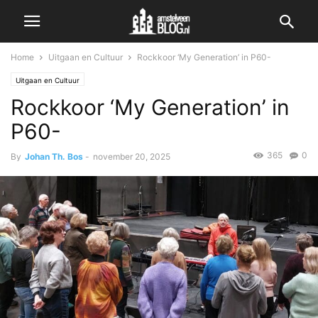
Home
Uitgaan en Cultuur
Rockkoor ‘My Generation’ in P60-
Uitgaan en Cultuur
Rockkoor ‘My Generation’ in
P60-
365
0
By
Johan Th. Bos
-
november 20, 2025