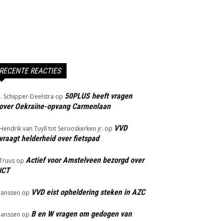
RECENTE REACTIES
50PLUS heeft vragen
J. Schipper-Deelstra
op
over Oekraïne-opvang Carmenlaan
VVD
Hendrik van Tuyll tot Serooskerken jr.
op
vraagt helderheid over fietspad
Actief voor Amstelveen bezorgd over
Truus
op
ICT
VVD eist opheldering steken in AZC
Janssen
op
B en W vragen om gedogen van
Janssen
op