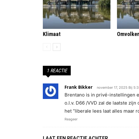
Klimaat
Omvolke
1 REACTIE
Frank Bikker
november 17, 2025 Bij 5:
Brentano is in privé-instellingen
o.l.v. D66 /VVD zal de laatste zij
het “liberale lees laat alles maar r
Reageer
LAAT EEN REACTIE ACHTER