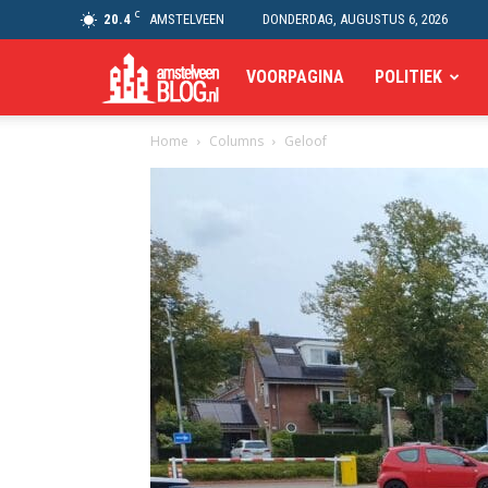
C
20.4
AMSTELVEEN
DONDERDAG, AUGUSTUS 6, 2026
Amstelveen
VOORPAGINA
POLITIEK
Home
Columns
Geloof
Blog