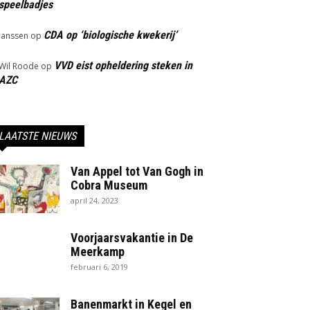
speelbadjes
CDA op ‘biologische kwekerij’
Janssen
op
VVD eist opheldering steken in
Wil Roode
op
AZC
LAATSTE NIEUWS
Van Appel tot Van Gogh in
Cobra Museum
april 24, 2023
Voorjaarsvakantie in De
Meerkamp
februari 6, 2019
Banenmarkt in Kegel en