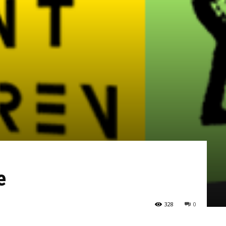
e
328
0