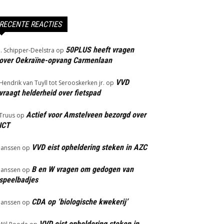
RECENTE REACTIES
50PLUS heeft vragen
J. Schipper-Deelstra
op
over Oekraïne-opvang Carmenlaan
VVD
Hendrik van Tuyll tot Serooskerken jr.
op
vraagt helderheid over fietspad
Actief voor Amstelveen bezorgd over
Truus
op
ICT
VVD eist opheldering steken in AZC
Janssen
op
B en W vragen om gedogen van
Janssen
op
speelbadjes
CDA op ‘biologische kwekerij’
Janssen
op
VVD eist opheldering steken in