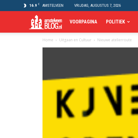
C
16.9
AMSTELVEEN
VRIJDAG, AUGUSTUS 7, 2026
Amstelveen
VOORPAGINA
POLITIEK
Home
Uitgaan en Cultuur
Nieuwe atelierroute
Blog