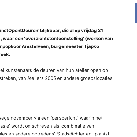
unstOpentDeuren’ blijkbaar, die al op vrijdag 31
 waar een ‘overzichtstentoonstelling’ (werken van
r popkoor Amstelveen, burgemeester Tjapko
koek.
el kunstenaars de deuren van hun atelier open op
streken, van Ateliers 2005 en andere groepslocaties
wege november via een ‘persbericht’, waarin het
jasje’ wordt omschreven als ‘combinatie van
es en andere optredens’. Stadsdichter en -pianist