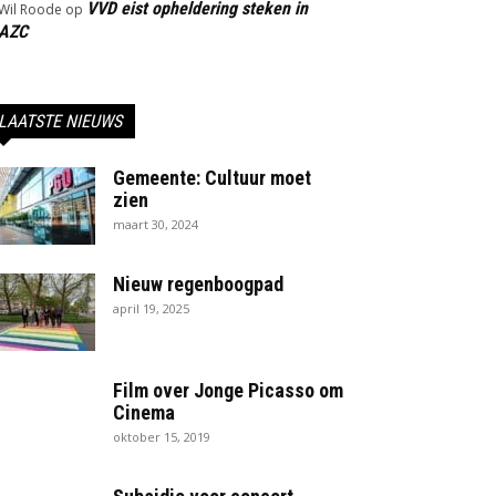
VVD eist opheldering steken in
Wil Roode
op
AZC
LAATSTE NIEUWS
Gemeente: Cultuur moet
zien
maart 30, 2024
Nieuw regenboogpad
april 19, 2025
Film over Jonge Picasso om
Cinema
oktober 15, 2019