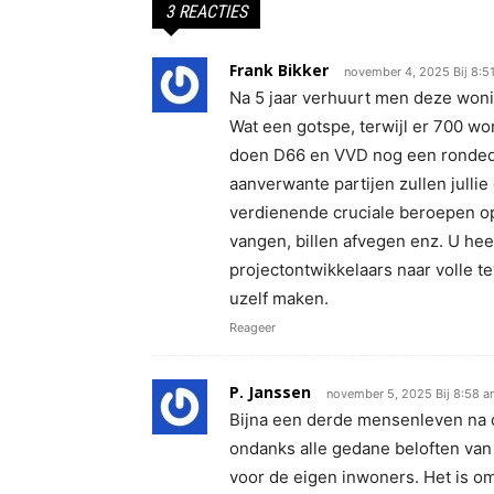
3 REACTIES
Frank Bikker
november 4, 2025 Bij 8:5
Na 5 jaar verhuurt men deze woni
Wat een gotspe, terwijl er 700 w
doen D66 en VVD nog een rondeda
aanverwante partijen zullen jullie
verdienende cruciale beroepen o
vangen, billen afvegen enz. U hee
projectontwikkelaars naar volle t
uzelf maken.
Reageer
P. Janssen
november 5, 2025 Bij 8:58 
Bijna een derde mensenleven na 
ondanks alle gedane beloften va
voor de eigen inwoners. Het is o