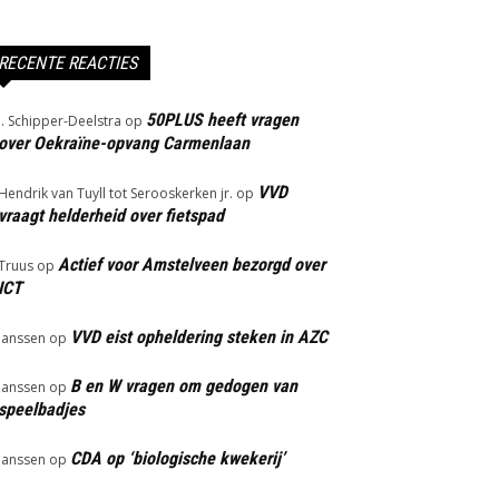
RECENTE REACTIES
50PLUS heeft vragen
J. Schipper-Deelstra
op
over Oekraïne-opvang Carmenlaan
VVD
Hendrik van Tuyll tot Serooskerken jr.
op
vraagt helderheid over fietspad
Actief voor Amstelveen bezorgd over
Truus
op
ICT
VVD eist opheldering steken in AZC
Janssen
op
B en W vragen om gedogen van
Janssen
op
speelbadjes
CDA op ‘biologische kwekerij’
Janssen
op