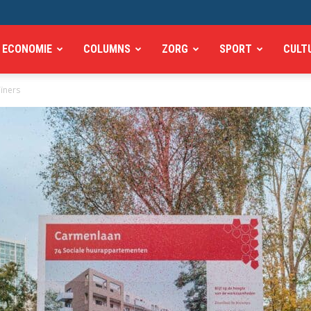
ECONOMIE
COLUMNS
ZORG
SPORT
CULT
ïners