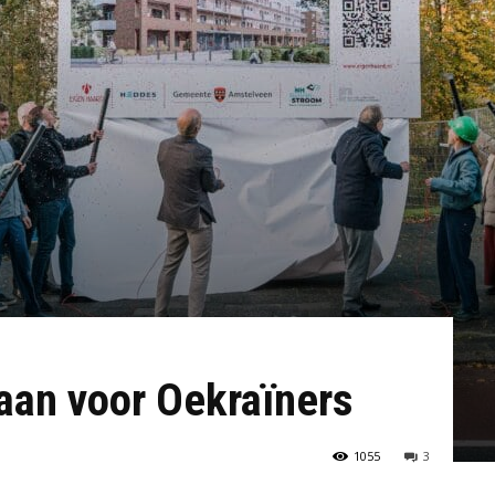
an voor Oekraïners
1055
3