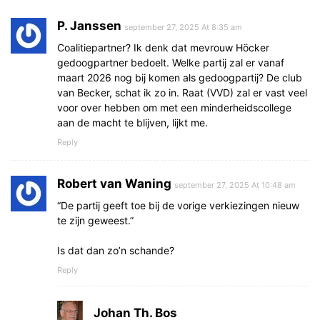
P. Janssen
september 27, 2025 At 8:35 am
Coalitiepartner? Ik denk dat mevrouw Höcker
gedoogpartner bedoelt. Welke partij zal er vanaf
maart 2026 nog bij komen als gedoogpartij? De club
van Becker, schat ik zo in. Raat (VVD) zal er vast veel
voor over hebben om met een minderheidscollege
aan de macht te blijven, lijkt me.
Reply
Robert van Waning
september 27, 2025 At 10:48 am
“De partij geeft toe bij de vorige verkiezingen nieuw
te zijn geweest.”
Is dat dan zo’n schande?
Reply
Johan Th. Bos