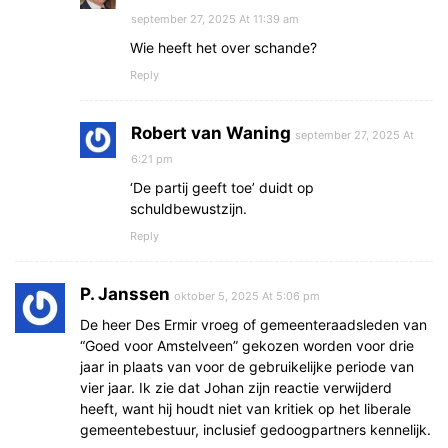
september 27, 2025 At 11:39 am
Wie heeft het over schande?
Reply
Robert van Waning
september 27, 2025 At
6:21 pm
‘De partij geeft toe’ duidt op
schuldbewustzijn.
Reply
P. Janssen
oktober 5, 2025 At 5:06 pm
De heer Des Ermir vroeg of gemeenteraadsleden van
“Goed voor Amstelveen” gekozen worden voor drie
jaar in plaats van voor de gebruikelijke periode van
vier jaar. Ik zie dat Johan zijn reactie verwijderd
heeft, want hij houdt niet van kritiek op het liberale
gemeentebestuur, inclusief gedoogpartners kennelijk.