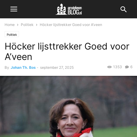
Home
Politiek
Höcker lijsttrekker Goed voor A’veen
Politiek
Höcker lijsttrekker Goed voor
A’veen
1353
6
By
Johan Th. Bos
-
september 27, 2025