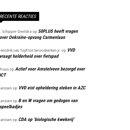
RECENTE REACTIES
50PLUS heeft vragen
J. Schipper-Deelstra
op
over Oekraïne-opvang Carmenlaan
VVD
Hendrik van Tuyll tot Serooskerken jr.
op
vraagt helderheid over fietspad
Actief voor Amstelveen bezorgd over
Truus
op
ICT
VVD eist opheldering steken in AZC
Janssen
op
B en W vragen om gedogen van
Janssen
op
speelbadjes
CDA op ‘biologische kwekerij’
Janssen
op