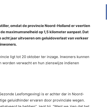
iller, omdat de provincie Noord-Holland er veertien
 de maximumsnelheid op 1,5 kilometer aanpast. Dat
e acht jaar uitvoeren om geluidoverlast van verkeer
 inwoners.
ncie ligt tot 20 oktober ter inzage. Inwoners kunnen
en worden verwacht en hun zienswijze indienen
Gezonde Leefomgeving) is er achter dar in Noord-
stige geluidhinder ervaren door provinciale wegen.
gehalveerd te hebben”, zegt hij. “Want we zien dat het