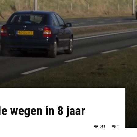
le wegen in 8 jaar
511
1