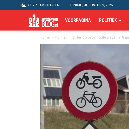
C
20.2
AMSTELVEEN
ZONDAG, AUGUSTUS 9, 2026
Amstelveen
VOORPAGINA
POLITIEK
Home
Politiek
Stiller op provinciale wegen in 8 ja
Blog