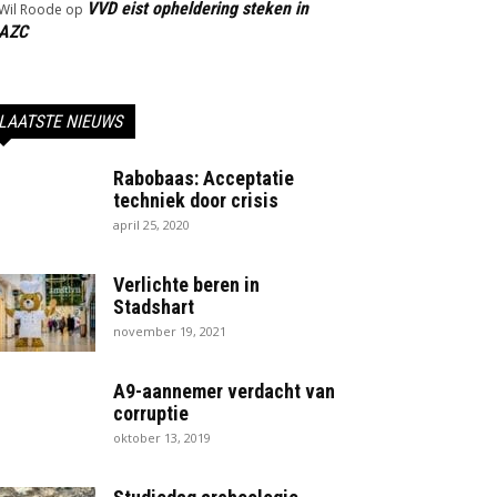
VVD eist opheldering steken in
Wil Roode
op
AZC
LAATSTE NIEUWS
Rabobaas: Acceptatie
techniek door crisis
april 25, 2020
Verlichte beren in
Stadshart
november 19, 2021
A9-aannemer verdacht van
corruptie
oktober 13, 2019