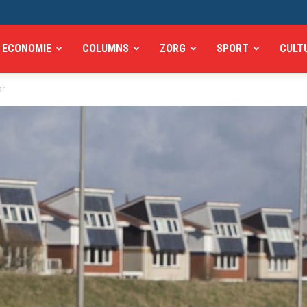
ECONOMIE
COLUMNS
ZORG
SPORT
CULT
ar