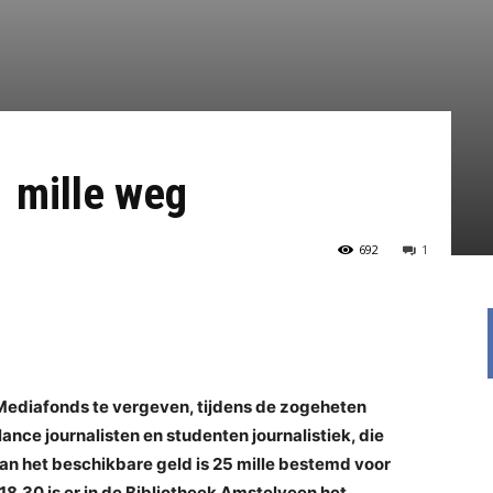
 mille weg
692
1
 Mediafonds te vergeven, tijdens de zogeheten
ance journalisten en studenten journalistiek, die
n het beschikbare geld is 25 mille bestemd voor
.30 is er in de Bibliotheek Amstelveen het