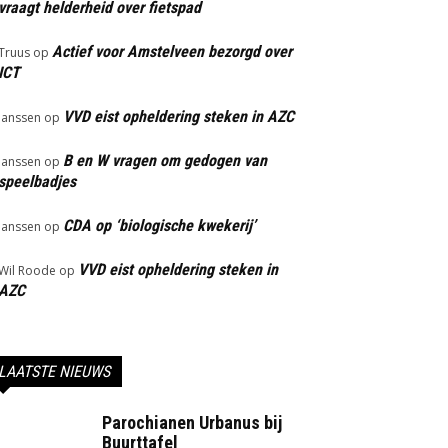
vraagt helderheid over fietspad
Actief voor Amstelveen bezorgd over
Truus
op
ICT
VVD eist opheldering steken in AZC
Janssen
op
B en W vragen om gedogen van
Janssen
op
speelbadjes
CDA op ‘biologische kwekerij’
Janssen
op
VVD eist opheldering steken in
Wil Roode
op
AZC
LAATSTE NIEUWS
Parochianen Urbanus bij
Buurttafel