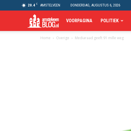
C
20.4
AMSTELVEEN
DONDERDAG, AUGUSTUS 6, 2026
Amstelveen
VOORPAGINA
POLITIEK
Home
Overige
Mediaraad geeft 91 mille weg
Blog