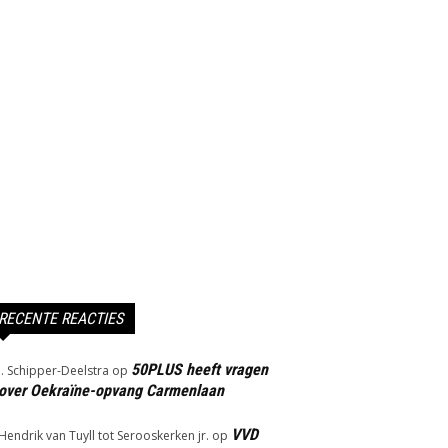
RECENTE REACTIES
50PLUS heeft vragen
J. Schipper-Deelstra
op
over Oekraïne-opvang Carmenlaan
VVD
Hendrik van Tuyll tot Serooskerken jr.
op