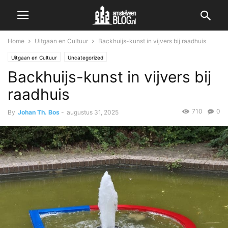
Home
Uitgaan en Cultuur
Backhuijs-kunst in vijvers bij raadhuis
Uitgaan en Cultuur
Uncategorized
Backhuijs-kunst in vijvers bij
raadhuis
710
0
By
Johan Th. Bos
-
augustus 31, 2025