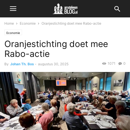
Home
Economie
Oranjestichting doet mee Rabo-actie
Economie
Oranjestichting doet mee
Rabo-actie
1071
0
By
Johan Th. Bos
-
augustus 30, 2025