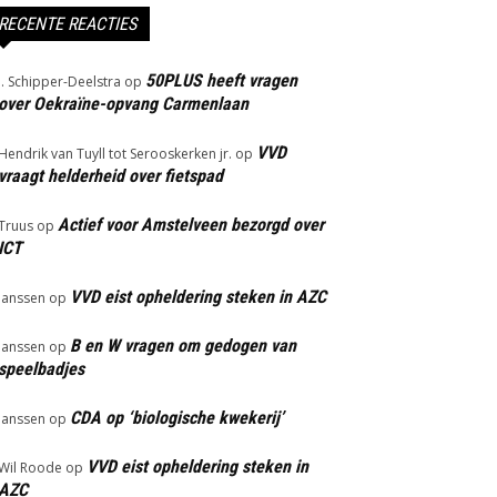
RECENTE REACTIES
50PLUS heeft vragen
J. Schipper-Deelstra
op
over Oekraïne-opvang Carmenlaan
VVD
Hendrik van Tuyll tot Serooskerken jr.
op
vraagt helderheid over fietspad
Actief voor Amstelveen bezorgd over
Truus
op
ICT
VVD eist opheldering steken in AZC
Janssen
op
B en W vragen om gedogen van
Janssen
op
speelbadjes
CDA op ‘biologische kwekerij’
Janssen
op
VVD eist opheldering steken in
Wil Roode
op
AZC