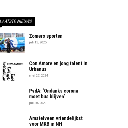
LAATSTE NIEUWS
Zomers sporten
juli 15, 2025
Con Amore en jong talent in
Urbanus
mei 27, 2024
PvdA: ‘Ondanks corona
moet bus blijven’
juli 20, 2020
Amstelveen vriendelijkst
voor MKB in NH