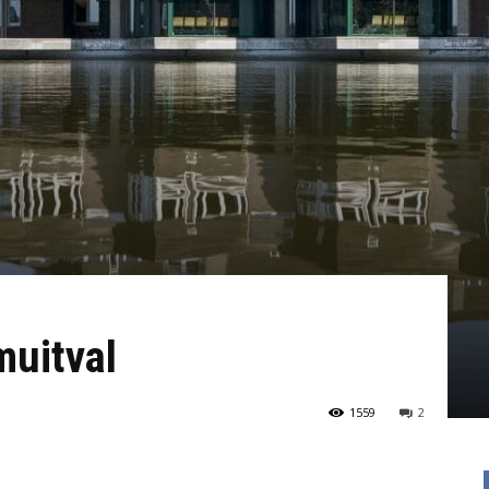
muitval
1559
2