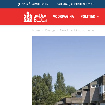
C
11.5
AMSTELVEEN
ZATERDAG, AUGUSTUS 8, 2026
Amstelveen
VOORPAGINA
POLITIEK
Home
Overige
Noodplan bij stroomuitval
Blog