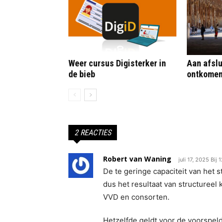
Weer cursus Digisterker in
Aan afslu
de bieb
ontkome
2 REACTIES
Robert van Waning
juli 17, 2025 Bij
De te geringe capaciteit van het 
dus het resultaat van structureel
VVD en consorten.
Hetzelfde geldt voor de voorspe