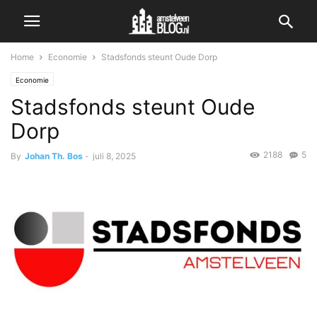
Home
Economie
Stadsfonds steunt Oude Dorp
Economie
Stadsfonds steunt Oude
Dorp
2188
5
By
Johan Th. Bos
-
juli 8, 2025