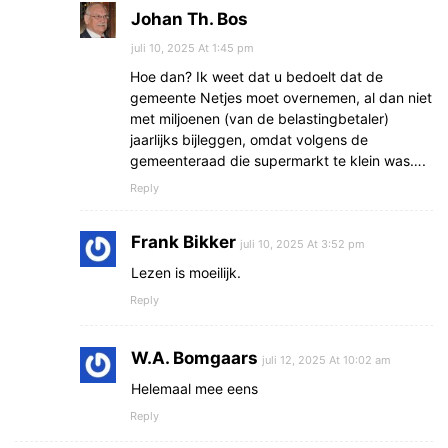
Johan Th. Bos
juli 10, 2025 At 1:45 pm
Hoe dan? Ik weet dat u bedoelt dat de
gemeente Netjes moet overnemen, al dan niet
met miljoenen (van de belastingbetaler)
jaarlijks bijleggen, omdat volgens de
gemeenteraad die supermarkt te klein was….
Reply
Frank Bikker
juli 10, 2025 At 3:52 pm
Lezen is moeilijk.
Reply
W.A. Bomgaars
juli 12, 2025 At 10:02 am
Helemaal mee eens
Reply