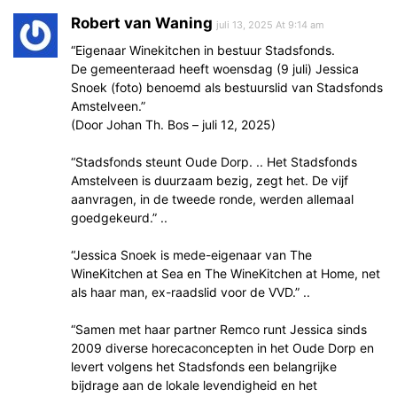
Robert van Waning
juli 13, 2025 At 9:14 am
“Eigenaar Winekitchen in bestuur Stadsfonds.
De gemeenteraad heeft woensdag (9 juli) Jessica
Snoek (foto) benoemd als bestuurslid van Stadsfonds
Amstelveen.”
(Door Johan Th. Bos – juli 12, 2025)
“Stadsfonds steunt Oude Dorp. .. Het Stadsfonds
Amstelveen is duurzaam bezig, zegt het. De vijf
aanvragen, in de tweede ronde, werden allemaal
goedgekeurd.” ..
“Jessica Snoek is mede-eigenaar van The
WineKitchen at Sea en The WineKitchen at Home, net
als haar man, ex-raadslid voor de VVD.” ..
“Samen met haar partner Remco runt Jessica sinds
2009 diverse horecaconcepten in het Oude Dorp en
levert volgens het Stadsfonds een belangrijke
bijdrage aan de lokale levendigheid en het