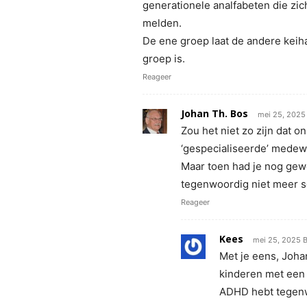
generationele analfabeten die zi
melden.
De ene groep laat de andere keih
groep is.
Reageer
Johan Th. Bos
mei 25, 2025
Zou het niet zo zijn dat 
‘gespecialiseerde’ medewe
Maar toen had je nog gewo
tegenwoordig niet meer sc
Reageer
Kees
mei 25, 2025 B
Met je eens, Joha
kinderen met een 
ADHD hebt tegenwo