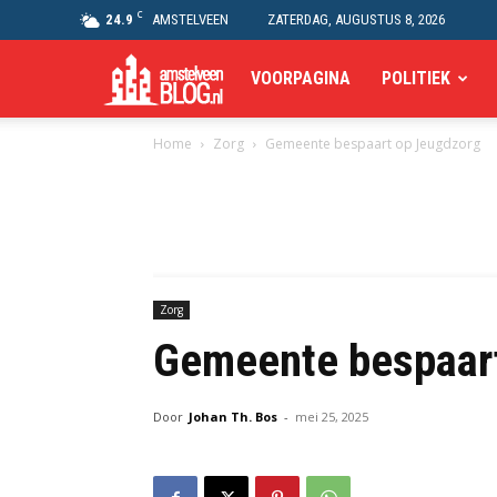
C
24.9
AMSTELVEEN
ZATERDAG, AUGUSTUS 8, 2026
Amstelveen
VOORPAGINA
POLITIEK
Home
Zorg
Gemeente bespaart op Jeugdzorg
Blog
Zorg
Gemeente bespaar
Door
Johan Th. Bos
-
mei 25, 2025