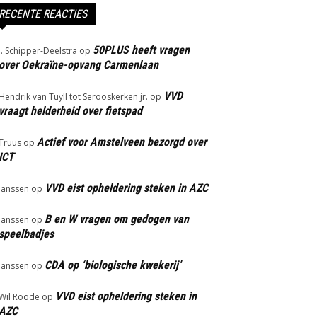
RECENTE REACTIES
50PLUS heeft vragen
J. Schipper-Deelstra
op
over Oekraïne-opvang Carmenlaan
VVD
Hendrik van Tuyll tot Serooskerken jr.
op
vraagt helderheid over fietspad
Actief voor Amstelveen bezorgd over
Truus
op
ICT
VVD eist opheldering steken in AZC
Janssen
op
B en W vragen om gedogen van
Janssen
op
speelbadjes
CDA op ‘biologische kwekerij’
Janssen
op
VVD eist opheldering steken in
Wil Roode
op
AZC