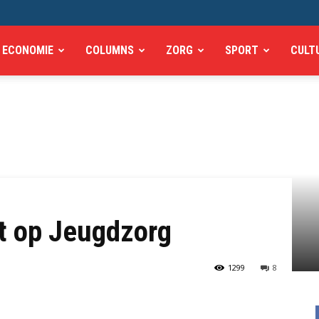
ECONOMIE
COLUMNS
ZORG
SPORT
CULT
t op Jeugdzorg
1299
8