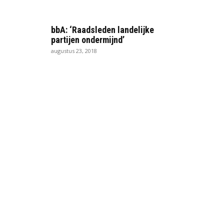
bbA: ‘Raadsleden landelijke
partijen ondermijnd’
augustus 23, 2018