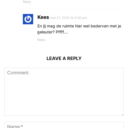
Reply
Kees
mei 21, 2025 At 5:40 pm
En jij mag de ruimte hier wel bederven met je
geleuter? Pffff….
Reply
LEAVE A REPLY