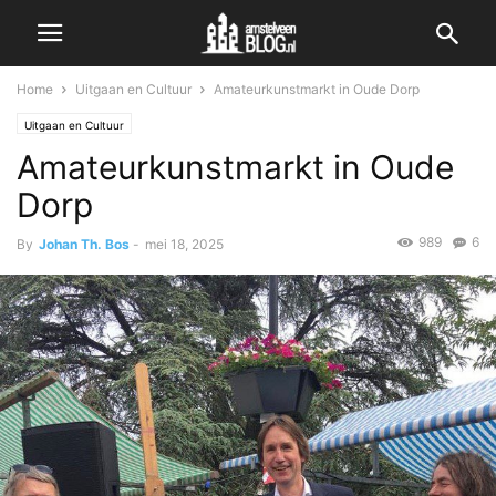
Home
Uitgaan en Cultuur
Amateurkunstmarkt in Oude Dorp
Uitgaan en Cultuur
Amateurkunstmarkt in Oude
Dorp
989
6
By
Johan Th. Bos
-
mei 18, 2025