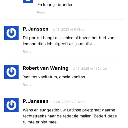
En kaarsje branden.
Reply
P. Janssen
mei 19, 2025 At 9:38 am
Dit portret hangt misschien al boven het bed van
iemand die zich uitgeeft als journalist.
Reply
Robert van Waning
mei 19, 2025 At 11:24 am
‘Vanitas vanitatum, omnia vanitas.’
Reply
P. Janssen
mei 20, 2025 At 2:12 pm
Wens en suggestie: uw Latijnse prietpraat gaarne
rechtstreeks naar de redactie mailen. Bederf deze
ruimte er niet mee.