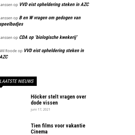
VVD eist opheldering steken in AZC
Janssen
op
B en W vragen om gedogen van
Janssen
op
speelbadjes
CDA op ‘biologische kwekerij’
Janssen
op
VVD eist opheldering steken in
Wil Roode
op
AZC
LAATSTE NIEUWS
Höcker stelt vragen over
dode vissen
juni 17, 2021
Tien films voor vakantie
Cinema