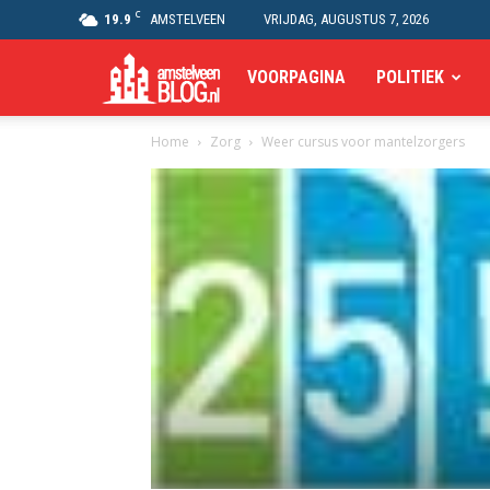
C
19.9
AMSTELVEEN
VRIJDAG, AUGUSTUS 7, 2026
Amstelveen
VOORPAGINA
POLITIEK
Home
Zorg
Weer cursus voor mantelzorgers
Blog