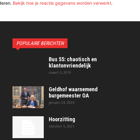
deren.
Bekijk hoe je reactie gegevens worden verwerkt
.
POPULAIRE BERICHTEN
Bus 55: chaotisch en
klantonvriendelijk
maart 5, 2019
Geldhof waarnemend
burgemeester OA
januari 24, 2024
Hoorzitting
oktober 5, 2021