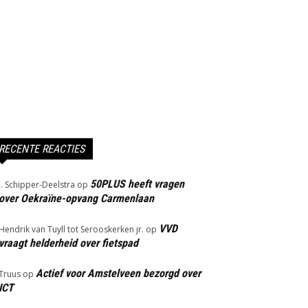
RECENTE REACTIES
50PLUS heeft vragen
J. Schipper-Deelstra
op
over Oekraïne-opvang Carmenlaan
VVD
Hendrik van Tuyll tot Serooskerken jr.
op
vraagt helderheid over fietspad
Actief voor Amstelveen bezorgd over
Truus
op
ICT