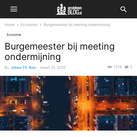
Home
Economie
Burgemeester bij meeting ondermijning
Economie
Burgemeester bij meeting
ondermijning
1276
0
By
Johan Th. Bos
-
maart 25, 2025