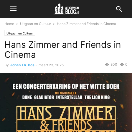
Home
Uitgaan en Cultuur
Hans Zimmer and Friends in Cinema
Uitgaan en Cultuur
Hans Zimmer and Friends in
Cinema
800
0
By
Johan Th. Bos
-
maart 23, 2025