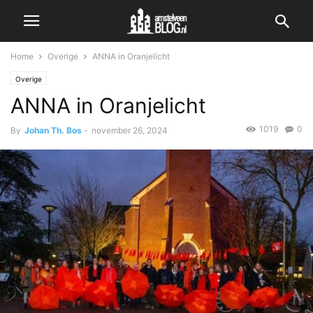
Home
Overige
ANNA in Oranjelicht
Overige
ANNA in Oranjelicht
1019
0
By
Johan Th. Bos
-
november 26, 2024