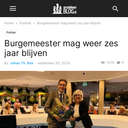
Home
Politiek
Burgemeester mag weer zes jaar blijven
Politiek
Burgemeester mag weer zes
jaar blijven
1319
6
By
Johan Th. Bos
-
september 30, 2024