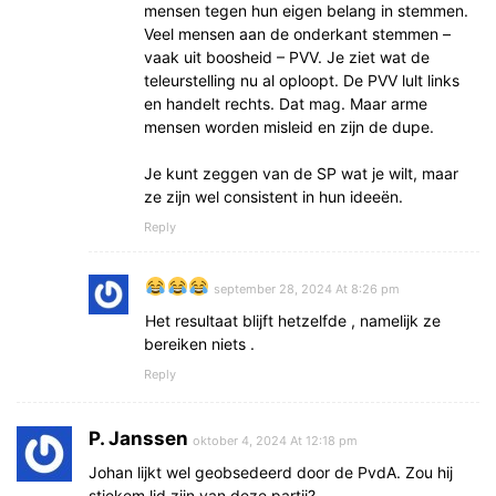
mensen tegen hun eigen belang in stemmen.
Veel mensen aan de onderkant stemmen –
vaak uit boosheid – PVV. Je ziet wat de
teleurstelling nu al oploopt. De PVV lult links
en handelt rechts. Dat mag. Maar arme
mensen worden misleid en zijn de dupe.
Je kunt zeggen van de SP wat je wilt, maar
ze zijn wel consistent in hun ideeën.
Reply
september 28, 2024 At 8:26 pm
Het resultaat blijft hetzelfde , namelijk ze
bereiken niets .
Reply
P. Janssen
oktober 4, 2024 At 12:18 pm
Johan lijkt wel geobsedeerd door de PvdA. Zou hij
stiekem lid zijn van deze partij?