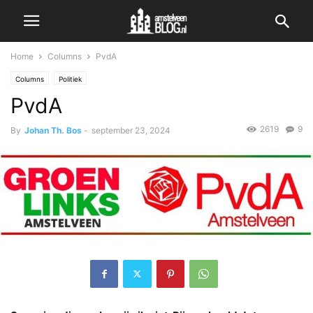
Home
Columns
PvdA
Columns
Politiek
PvdA
2619
9
By
Johan Th. Bos
-
september 23, 2024