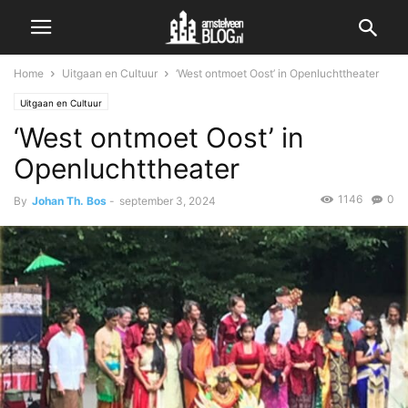
Home
Uitgaan en Cultuur
‘West ontmoet Oost’ in Openluchttheater
Uitgaan en Cultuur
‘West ontmoet Oost’ in
Openluchttheater
1146
0
By
Johan Th. Bos
-
september 3, 2024