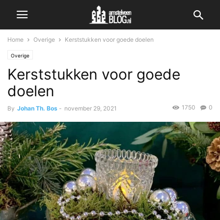
Home
Overige
Kerststukken voor goede doelen
Overige
Kerststukken voor goede
doelen
1750
0
By
Johan Th. Bos
-
november 29, 2021