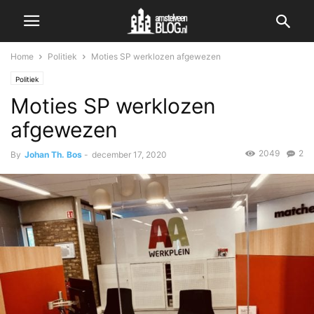
Home
Politiek
Moties SP werklozen afgewezen
Politiek
Moties SP werklozen
afgewezen
2049
2
By
Johan Th. Bos
-
december 17, 2020