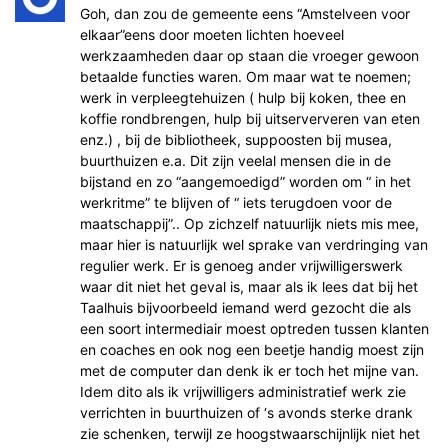
Goh, dan zou de gemeente eens “Amstelveen voor
elkaar”eens door moeten lichten hoeveel
werkzaamheden daar op staan die vroeger gewoon
betaalde functies waren. Om maar wat te noemen;
werk in verpleegtehuizen ( hulp bij koken, thee en
koffie rondbrengen, hulp bij uitserververen van eten
enz.) , bij de bibliotheek, suppoosten bij musea,
buurthuizen e.a. Dit zijn veelal mensen die in de
bijstand en zo “aangemoedigd” worden om “ in het
werkritme” te blijven of “ iets terugdoen voor de
maatschappij”.. Op zichzelf natuurlijk niets mis mee,
maar hier is natuurlijk wel sprake van verdringing van
regulier werk. Er is genoeg ander vrijwilligerswerk
waar dit niet het geval is, maar als ik lees dat bij het
Taalhuis bijvoorbeeld iemand werd gezocht die als
een soort intermediair moest optreden tussen klanten
en coaches en ook nog een beetje handig moest zijn
met de computer dan denk ik er toch het mijne van.
Idem dito als ik vrijwilligers administratief werk zie
verrichten in buurthuizen of ‘s avonds sterke drank
zie schenken, terwijl ze hoogstwaarschijnlijk niet het