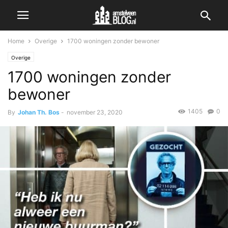
Home
Overige
1700 woningen zonder bewoner
Overige
1700 woningen zonder
bewoner
1405
0
By
Johan Th. Bos
-
november 23, 2020